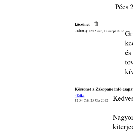
Pécs 2
köszönet
~TóthGy
12:15 Sze, 12 Szept 2012
Gr
ke
és
to
kí
Köszönet a Zakopane infó csapa
~Erika
Kedves
12:54 Csü, 25 Okt 2012
Nagyon
kiterj