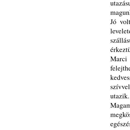
utazá
magunk
Jó vol
levele
száll
érkezt
Marci 
felej
kedves
szívve
utazik.
Maga
megkö
egészés