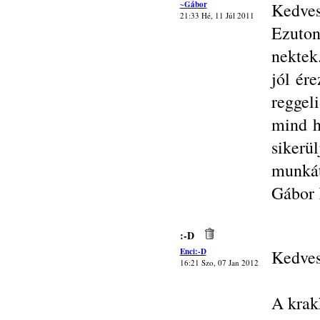
~Gábor
Kedves
21:33 Hé, 11 Júl 2011
Ezuton
nektek
jól ér
reggel
mind h
sikerü
munkát
Gábor 
:-D
Enci:-D
Kedves
16:21 Szo, 07 Jan 2012
A krakk