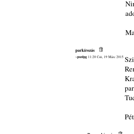
Ni
ad
Ma
parkírozás
~pszdpg
11:20 Csü, 19 Márc 2015
Szi
Re
Kr
par
Tud
Pét