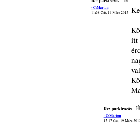
Re: parkírozás
~CsMarton
Ke
11:38 Csü, 19 Márc 2015
Kö
it
ér
na
va
Kös
Ma
Re: parkírozás
~CsMarton
15:17 Csü, 19 Márc 201