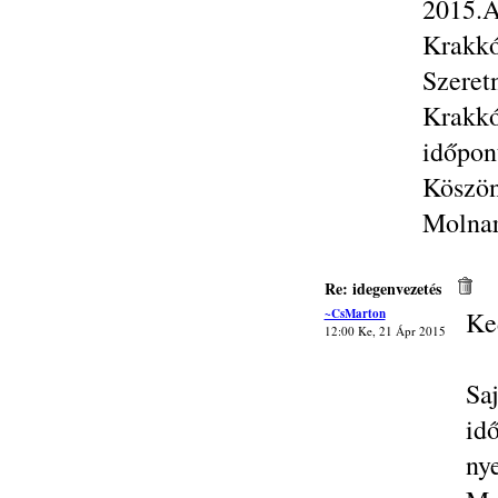
2015.Á
Krakkó
Szeret
Krakkó
időpon
Köszön
Molna
Re: idegenvezetés
~CsMarton
Ke
12:00 Ke, 21 Ápr 2015
Sa
id
ny