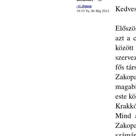
~G.Zsuzsa
Kedves
19:33 Va, 06 Máj 2012
Előszö
azt a 
között
szerve
fős tá
Zakopa
magabi
este kö
Krakkó
Mind a
Zakopa
számá