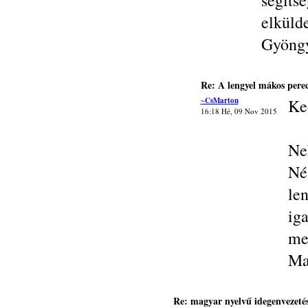
segí
elkül
Gyöng
Re: A lengyel mákos pere
~CsMarton
Ke
16:18 Hé, 09 Nov 2015
Ne
Né
le
ig
mel
Ma
Re: magyar nyelvű idegenvezeté