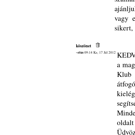
ajánlj
vagy e
sikert
köszönet
~etus
09:14 Ke, 17 Júl 2012
KEDV
a mag
Klub 
átfog
kielé
segíts
Mind
oldalt
Üdvöz