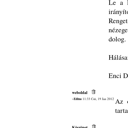
Le a k
irányít
Renge
nézege
dolog.
Hálása
Enci D
weboldal
~Edina
11:33 Csü, 19 Jan 2012
Az o
tart
Köszönet