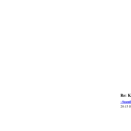
Re: K
~Szand
20:15 H