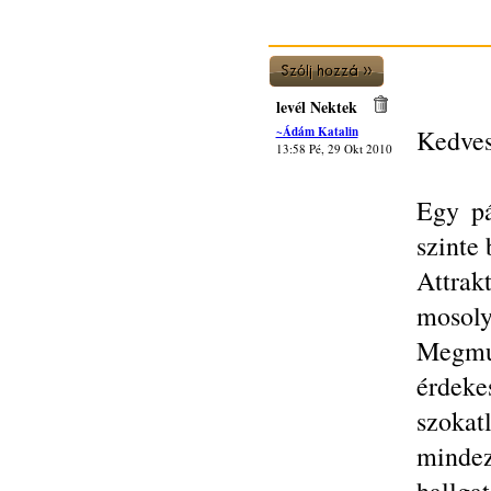
levél Nektek
~Ádám Katalin
Kedves
13:58 Pé, 29 Okt 2010
Egy pá
szinte
Attrak
mosoly
Megmut
érdek
szokat
mindez