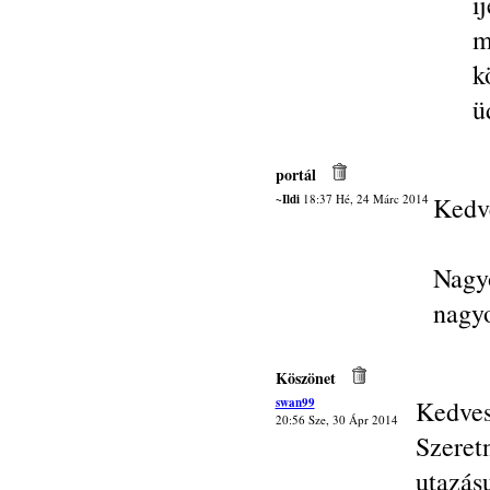
i
m
k
ü
portál
~Ildi
18:37 Hé, 24 Márc 2014
Kedve
Nagyo
nagy
Köszönet
swan99
Kedves
20:56 Sze, 30 Ápr 2014
Szere
utazá