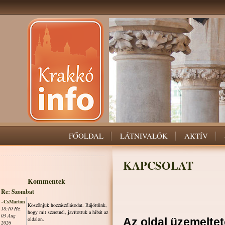
FŐOLDAL
LÁTNIVALÓK
AKTÍV
KAPCSOLAT
Kommentek
Re: Szombat
~CsMarton
Köszönjük hozzászólásodat. Rájöttünk,
18:10 Hé,
hogy mit szeretnél, javítottuk a hibát az
03 Aug
oldalon.
Az oldal üzemeltet
2026