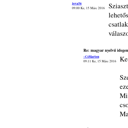
jova56
Sziasz
09:00 Ke, 15 Márc 2016
lehet
csatl
válasz
Re: magyar nyelvű idegen
~CsMarton
Ke
09:11 Ke, 15 Márc 2016
Sz
ez
Mi
cs
Ma