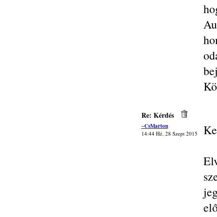
ho
Au
ho
od
be
Kö
Re: Kérdés
~CsMarton
Ke
14:44 Hé, 28 Szept 2015
El
sz
je
elő