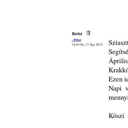
Bérlet
~Péter
Sziasz
14:03 Pé, 17 Ápr 2015
Segíts
Áprili
Krakkó
Ezen i
Napi v
mennyi
Köszi