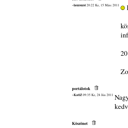
~lauzsuzsi
20:22 Ke, 15 Márc 2011
kö
in
20
Zo
portálotok
~KatiZ
09:35 Ke, 28 Jún 2011
Nag
kedv
Köszönet