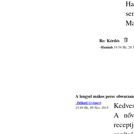
Ha
se
Ma
Re: Kérdés
~Hannah
19:54 Hé, 28 
A lengyel mákos perec obwarzan
~Délkuti Gyöngyi
Kedves
15:49 Hé, 09 Nov 2015
A nőv
recep