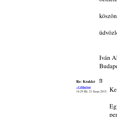
köszön
üdvözl
Iván A
Budape
Re: Krakkó
~CsMarton
Ke
14:29 Hé, 21 Szept 2015
Eg
pe