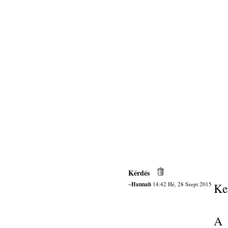
Kérdés
~Hannah
14:42 Hé, 28 Szept 2015
Ke
A 