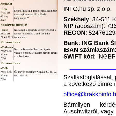
Szombat
INFO.hu sp. z.o.o.
~cirmi
hétfőtől péntekig,nálatok nincs szombat?
17:57 Hé,
nincs nyitvatartási idő a Mária
03 Aug
templomban!!
Székhely
: 34-511 
2026
Auschwitz, július 25
NIP
(adószám): 736
~Piusz
Köszönjük a lágerbeli idegenvezetőnek a
REGON
: 52476129
21:23 Hé,
szuper \"előadását\", ami sok infot
27 Júl 2026
tartalmazott...
Re: Auschwitz
Bank: ING Bank Śl
~CsMarton
IBAN számlaszám
Nos, ezeken a napokon nem igazán
15:49 Csü,
várható csoport. De ha írsz nekünk emailt
25 Jún
SWIFT kód
: INGB
az office kukac...
2026
Re: Auschwitz
_____________
~Csilla
15:05 Csü,
Ó, nagyon sajnálom! Nekünk 20. 21. 22.
25 Jún
lett volna jó.
Szállásfoglalással
2026
a következő címre ír
office@krakkoinfo.
Bármilyen kérdé
Auschwitzról, vagy 