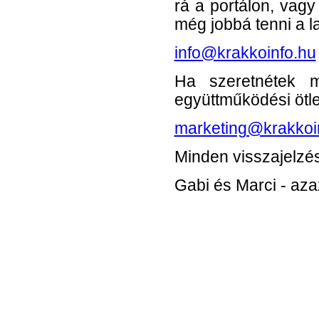
rá a portálon, vag
még jobbá tenni a l
info@krakkoinfo.hu
Ha szeretnétek m
együttműködési ötlet
marketing@krakkoi
Minden visszajelzés
Gabi és Marci - aza