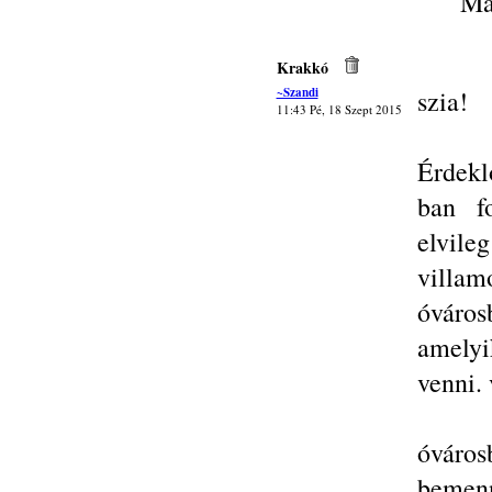
Ma
Krakkó
~Szandi
szia!
11:43 Pé, 18 Szept 2015
Érdekl
ban f
elvil
villa
óváros
amelyi
venni.
óváro
bemenn