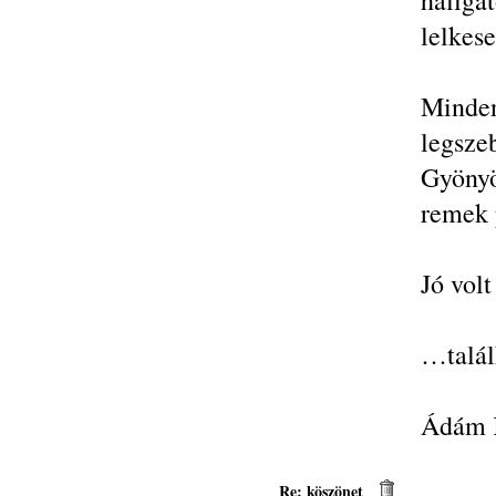
hallg
lelkese
Minde
legsze
Gyönyö
remek 
Jó volt
…talál
Ádám K
Re: köszönet