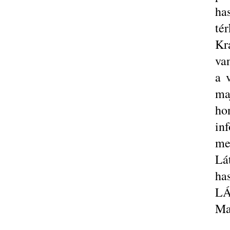
ha
tér
Kr
va
a 
ma
ho
in
me
Lá
ha
LÁ
Ma