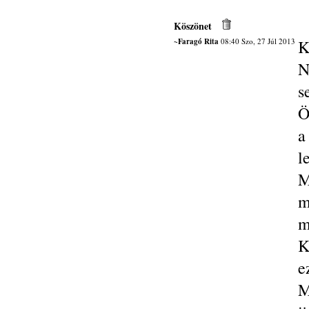
Köszönet
~Faragó Rita
08:40 Szo, 27 Júl 2013
K
N
s
Ö
a
l
M
m
m
K
e
M