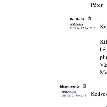
Péter
Re: Bérlet
~CsMarton
Ke
15:27 Pé, 17 Ápr 2015
Ki
hét
pln
Vás
Ma
idegenvezetés
~MOLNAR63
Kedves
11:48 Ke, 21 Ápr 2015