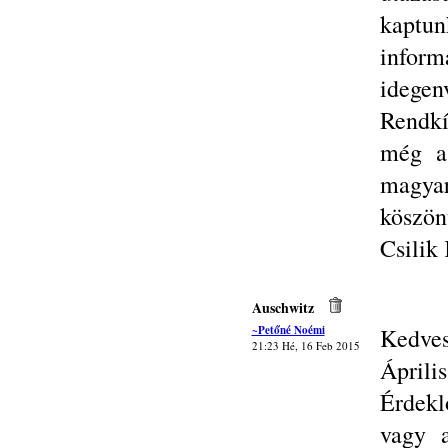
kaptu
inform
idege
Rendkí
még a 
magya
köszön
Csilik 
Auschwitz
~Petőné Noémi
Kedves
21:23 Hé, 16 Feb 2015
Áprili
Érdekl
vagy a