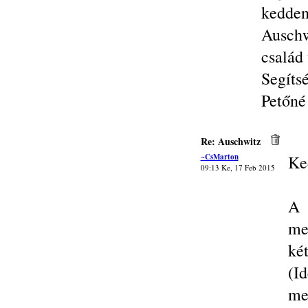
kedde
Auschw
család
Segíts
Petőné
Re: Auschwitz
~CsMarton
Ke
09:13 Ke, 17 Feb 2015
A 
me
ké
(I
me