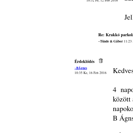
10:52 Pé, 12 Feb 2016
Je
Re: Krakkó parkol
~Tünde & Gábor
11:23 
Érdeklődés
~BÁgnes
Kedves
10:35 Ke, 16 Feb 2016
4 nap
között
napoko
B Ágn