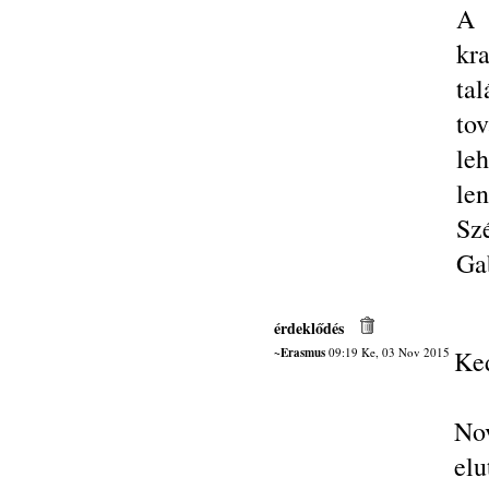
A 
kr
ta
to
le
len
Sz
Ga
érdeklődés
~Erasmus
09:19 Ke, 03 Nov 2015
Ke
No
elu