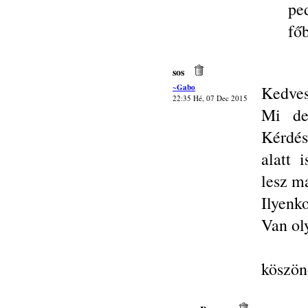
pe
fő
sos
~Gabo
Kedves
22:35 Hé, 07 Dec 2015
Mi de
Kérdés
alatt 
lesz m
Ilyenko
Van ol
köszö