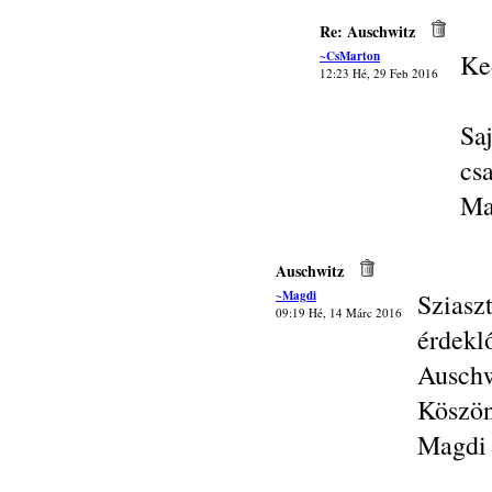
Re: Auschwitz
~CsMarton
Ke
12:23 Hé, 29 Feb 2016
Sa
cs
Ma
Auschwitz
~Magdi
Szias
09:19 Hé, 14 Márc 2016
érde
Auschw
Köszön
Magdi