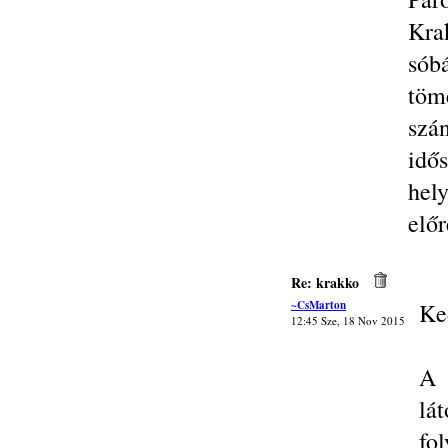
Kra
sób
töm
szá
idő
hely
elő
Re: krakko
~CsMarton
Ke
12:45 Sze, 18 Nov 2015
A 
lá
fo