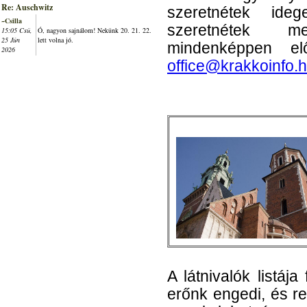
Re: Auschwitz
szeretnétek ide
~Csilla
szeretnétek me
15:05 Csü,
Ó, nagyon sajnálom! Nekünk 20. 21. 22.
25 Jún
lett volna jó.
mindenképpen elő
2026
office@krakkoinfo.
A látnivalók listáj
erőnk engedi, és r