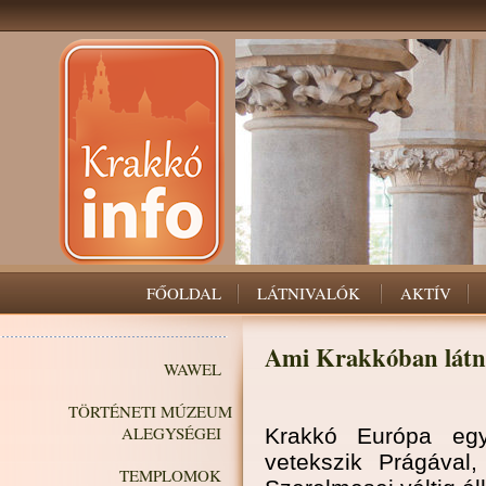
FŐOLDAL
LÁTNIVALÓK
AKTÍV
Ami Krakkóban látn
WAWEL
TÖRTÉNETI MÚZEUM
ALEGYSÉGEI
Krakkó Európa egy
vetekszik Prágáva
TEMPLOMOK