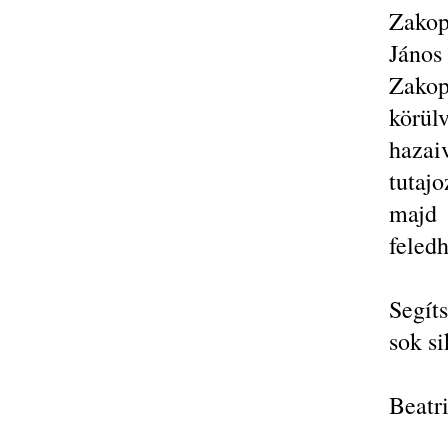
Zako
János
Zakop
körül
haza
tutaj
majd 
feledh
Segít
sok s
Beatr