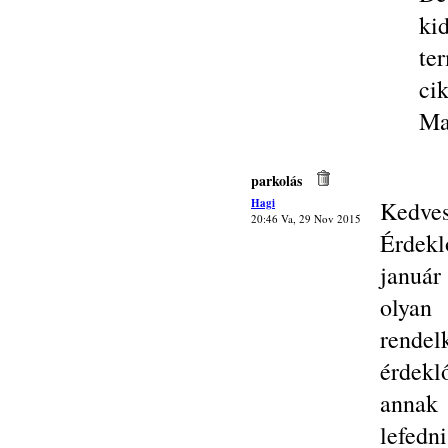
ki
te
cik
Ma
parkolás
Hagi
Kedves
20:46 Va, 29 Nov 2015
Érdek
január
olyan
rendel
érdekl
annak 
lefedn