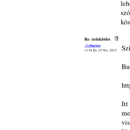
le
szó
kös
Re: érdeklődés
~CsMarton
Sz
13:58 Ke, 03 Nov 2015
Bu
ht
It
me
vi