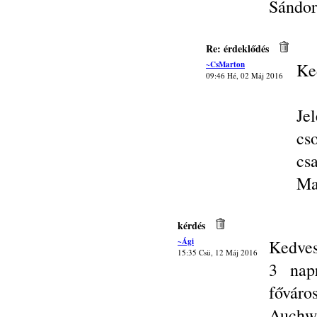
Sándor
Re: érdeklődés
~CsMarton
Ke
09:46 Hé, 02 Máj 2016
Je
cs
csa
Ma
kérdés
~Ági
Kedves
15:35 Csü, 12 Máj 2016
3 nap
főváro
Auchwi