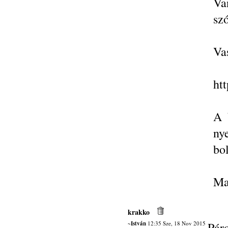
Va
szó
Va
htt
A 
ny
bo
Ma
krakko
~István
12:35 Sze, 18 Nov 2015
Pár