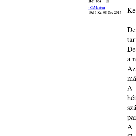
Re: sos
~CsMarton
Ke
10:16 Ke, 08 Dec 2015
De
ta
De
a 
Az
má
A 
hé
sz
par
A 