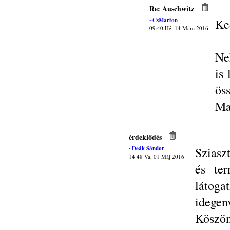
Re: Auschwitz
~CsMarton
Ke
09:40 Hé, 14 Márc 2016
Ne
is
ös
Ma
érdeklődés
~Deák Sándor
Sziasz
14:48 Va, 01 Máj 2016
és ter
látog
idegen
Köszön