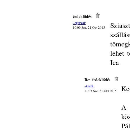
érdeklődés
~egervar
Sziasz
10:00 Sze, 21 Okt 2015
szál
tömegk
lehet 
Ica
Re: érdeklődés
~Gabi
Ke
11:05 Sze, 21 Okt 2015
A 
kö
Pá