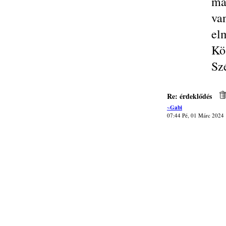
má
va
el
Kö
Sz
Re: érdeklődés
~Gabi
07:44 Pé, 01 Márc 2024