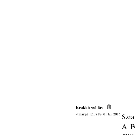
Krakkó szállás
~tmargó
12:08 Pé, 01 Jan 2016
Szia
A Po