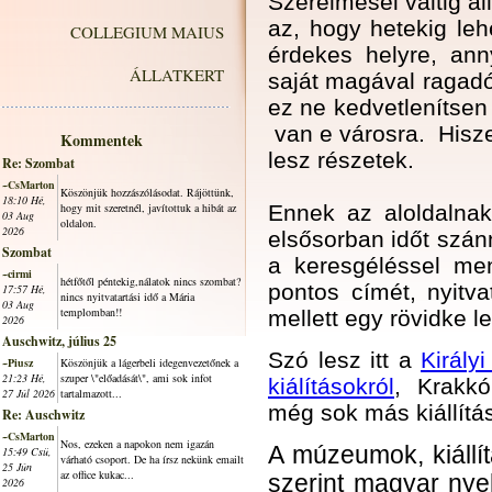
Szerelmesei váltig áll
az, hogy hetekig leh
COLLEGIUM MAIUS
érdekes helyre, an
ÁLLATKERT
saját magával ragadó
ez ne kedvetlenítsen
van e városra. Hiszen
Kommentek
lesz részetek.
Re: Szombat
~CsMarton
Köszönjük hozzászólásodat. Rájöttünk,
18:10 Hé,
hogy mit szeretnél, javítottuk a hibát az
Ennek az aloldalna
03 Aug
oldalon.
2026
elsősorban időt szánn
Szombat
a keresgéléssel menj
~cirmi
hétfőtől péntekig,nálatok nincs szombat?
pontos címét, nyitva
17:57 Hé,
nincs nyitvatartási idő a Mária
03 Aug
templomban!!
mellett egy rövidke le
2026
Auschwitz, július 25
Szó lesz itt a
Király
~Piusz
Köszönjük a lágerbeli idegenvezetőnek a
21:23 Hé,
szuper \"előadását\", ami sok infot
kiálításokról
, Krakk
27 Júl 2026
tartalmazott...
még sok más kiállítás
Re: Auschwitz
~CsMarton
Nos, ezeken a napokon nem igazán
A múzeumok, kiállít
15:49 Csü,
várható csoport. De ha írsz nekünk emailt
25 Jún
az office kukac...
szerint magyar nyel
2026