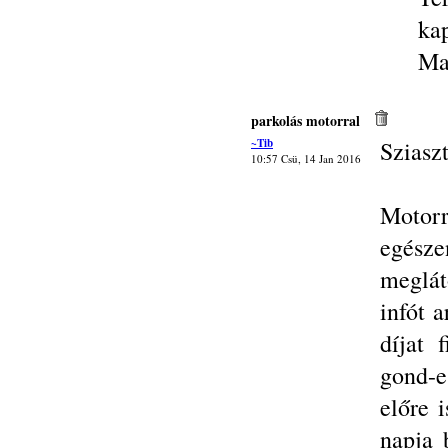
ka
Ma
parkolás motorral
~Tib
Sziasz
10:57 Csü, 14 Jan 2016
Motorr
egés
meglát
infót 
díjat 
gond-e
előre 
napja 