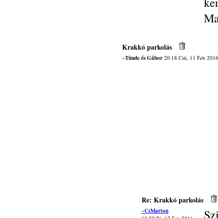
ke
Ma
Krakkó parkolás
~Tünde és Gábor
20:18 Csü, 11 Feb 201
Re: Krakkó parkolás
~CsMarton
Sz