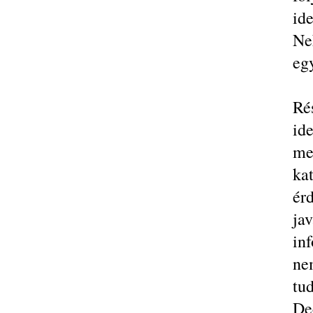
ide
Ne
eg
Ré
id
me
ka
ér
jav
in
ne
tu
De