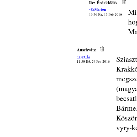
Re: Érdeklődés
~CsMarton
Mi
10:36 Ke, 16 Feb 2016
ho
Ma
Auschwitz
~vyry-ke
Sziasz
11:50 Hé, 29 Feb 2016
Krakk
megsze
(mag
becsat
Bárme
Köszön
vyry-k