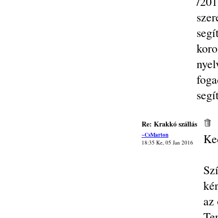
/20
szer
seg
kor
nye
fog
segí
Re: Krakkó szállás
~CsMarton
Ke
18:35 Ke, 05 Jan 2016
Sz
ké
az
Te