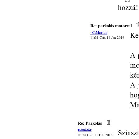
hozzá!
Re: parkolás motorral
~CsMarton
Ke
11:31 Csü, 14 Jan 2016
A 
mo
ké
A 
ho
Ma
Re: Parkolás
Dömötör
Sziasz
08:28 Csü, 11 Feb 2016