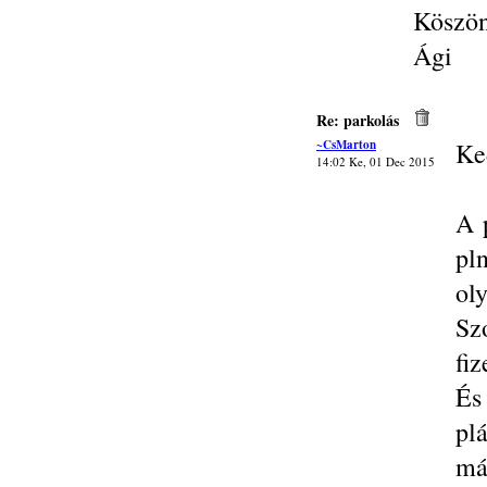
Köszö
Ági
Re: parkolás
~CsMarton
Ke
14:02 Ke, 01 Dec 2015
A 
pl
oly
Sz
fiz
És
pl
má