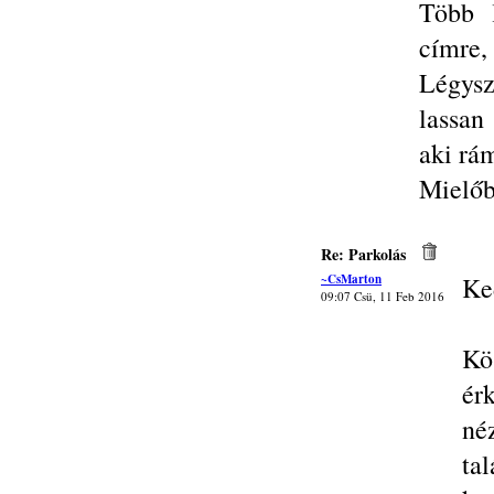
Több 
címre,
Légysz
lassan
aki rám
Mielőb
Re: Parkolás
~CsMarton
Ke
09:07 Csü, 11 Feb 2016
Kö
ér
né
ta