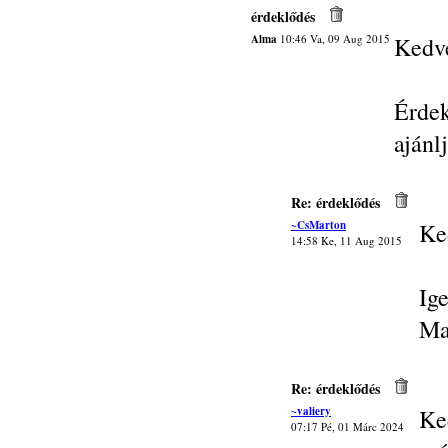
érdeklődés
Alma
10:46 Va, 09 Aug 2015
Kedve
Érde
ajánl
Re: érdeklődés
~CsMarton
Ke
14:58 Ke, 11 Aug 2015
Ig
Ma
Re: érdeklődés
~valiery
Ke
07:17 Pé, 01 Márc 2024