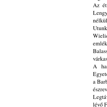
Az ét
Lengy
nélkül
Utun
Wieli
emlék
Balas
várkas
A ha
Egyete
a Bar
észrev
Legtá
lévő 