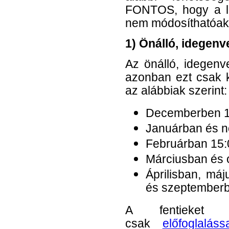
FONTOS, hogy a len
nem módosíthatóak,
1) Önálló, idegenv
Az önálló, idegenve
azonban ezt csak k
az alábbiak szerint:
Decemberben 1
Januárban és n
Februárban 15:
Márciusban és 
Áprilisban, máj
és szeptemberb
A fentieket
csak
előfoglalás