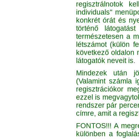
regisztrálnotok ke
individuals" menüp
konkrét órát és ny
történő látogatás
természetesen a me
létszámot (külön f
következő oldalon 
látogatók neveit is.
Mindezek után jön
(Valamint számla ig
regisztrációkor me
ezzel is megvagytok
rendszer pár percen
címre, amit a regis
FONTOS!!! A megren
különben a foglalás