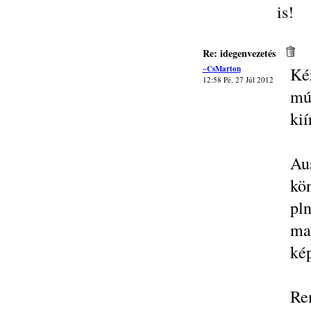
is!
Re: idegenvezetés
~CsMarton
Ké
12:58 Pé, 27 Júl 2012
mú
kií
Au
kö
pl
ma
kép
Re