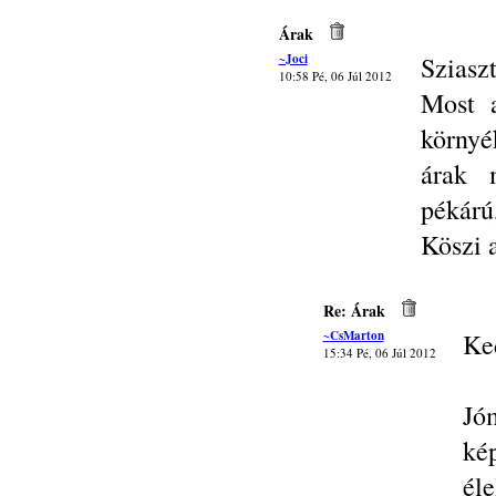
Árak
~Joci
Sziasz
10:58 Pé, 06 Júl 2012
Most 
környé
árak 
pékárú
Köszi a
Re: Árak
~CsMarton
Ke
15:34 Pé, 06 Júl 2012
Jó
ké
él