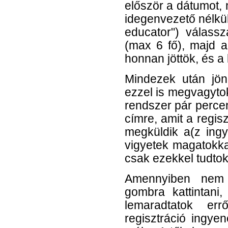
először a dátumot, 
idegenvezető nélküli
educator") válassz
(max 6 fő), majd 
honnan jöttök, és a 
Mindezek után jön 
ezzel is megvagytok
rendszer pár percen
címre, amit a regis
megküldik a(z ing
vigyetek magatokka
csak ezekkel tudtok
Amennyiben nem t
gombra kattintani
lemaradtatok err
regisztráció ingye