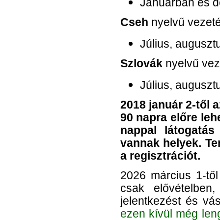
Januárban és d
Cseh
nyelvű vezeté
Július, auguszt
Szlovák
nyelvű vez
Július, augusztu
2018 január 2-től 
90 napra előre leh
nappal látogatás
vannak helyek. T
a regisztrációt.
2026 március 1-től
csak elővételben,
jelentkezést és vá
ezen kívül még len