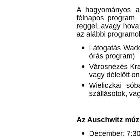
A hagyományos au
félnapos program. 
reggel, avagy hova
az alábbi programo
Látogatás Wado
órás program)
Városnézés Kra
vagy délelőtt on
Wieliczkai só
szállásotok, vag
Az Auschwitz múz
December: 7:30