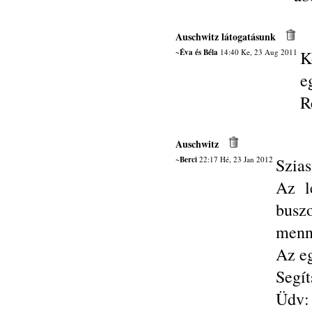
Auschwitz látogatásunk
~Éva és Béla
14:40 Ke, 23 Aug 2011
K
e
R
Auschwitz
~Berci
22:17 Hé, 23 Jan 2012
Szias
Az l
busz
menn
Az eg
Segít
Üdv: