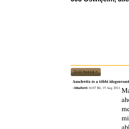
Auschwitz és a többi idegenvezet
~bihalbetti
16:07 Hé, 15 Aug 2011
Ma
ah
me
mi
ab