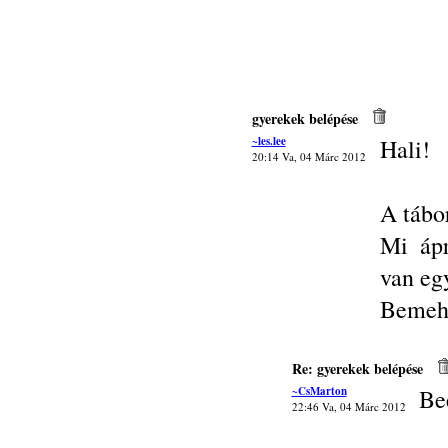
gyerekek belépése
~les.lee
Hali!
20:14 Va, 04 Márc 2012
A tábo
Mi ápr
van egy
Bemeh
Re: gyerekek belépése
~CsMarton
Bee
22:46 Va, 04 Márc 2012