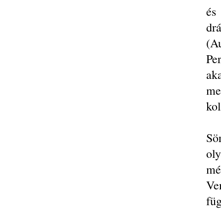
és
dr
(Au
Pe
ak
me
kol
Sö
oly
mé
Ve
fü