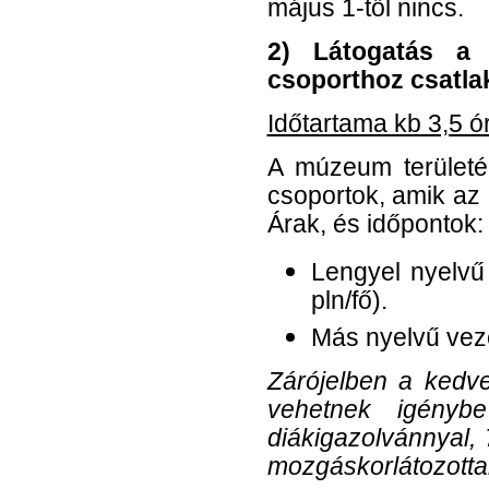
május 1-től nincs
.
2) Látogatás a 
csoporthoz csatla
Időtartama kb 3,5 ó
A múzeum területé
csoportok, amik az
Árak, és időpontok:
Lengyel nyelvű
pln/fő).
Más nyelvű veze
Zárójelben a kedv
vehetnek igényb
diákigazolvánnyal, 
mozgáskorlátozotta