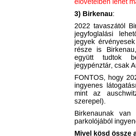
elővételben lehet m
3) Birkenau
:
2022 tavaszától Bi
jegyfoglalási leh
jegyek érvényesek
része is Birkenau
együtt tudtok b
jegypénztár, csak 
FONTOS, hogy 202
ingyenes látogatás
mint az auschwit
szerepel).
Birkenaunak van 
parkolójából ingyen
Mivel kösd össze a