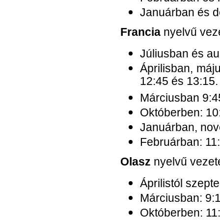
Januárban és d
Francia
nyelvű veze
Júliusban és au
Áprilisban, máj
12:45 és 13:15.
Márciusban 9:4
Októberben: 10
Januárban, nov
Februárban: 11:
Olasz
nyelvű vezet
Áprilistól szept
Márciusban: 9:1
Októberben: 11: