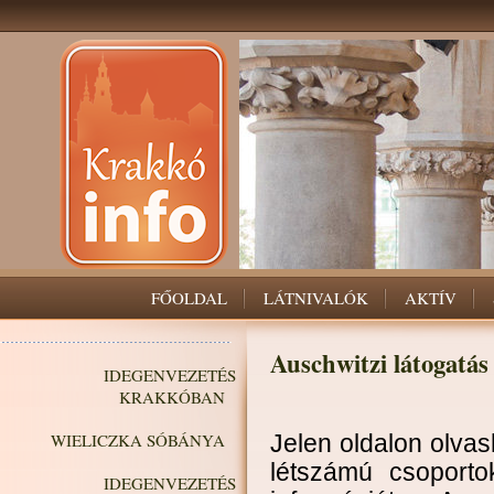
FŐOLDAL
LÁTNIVALÓK
AKTÍV
Auschwitzi látogatás
IDEGENVEZETÉS
KRAKKÓBAN
WIELICZKA SÓBÁNYA
Jelen oldalon olvas
létszámú csoporto
IDEGENVEZETÉS