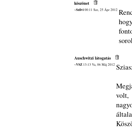
köszönet
~Szilvi
00:11 Sze, 25 Ápr 2012
Rend
hogy
font
soro
Auschwitzi látogatás
~VSZ
13:13 Va, 06 Máj 2012
Szias
Megj
volt,
nagy
által
Kösz