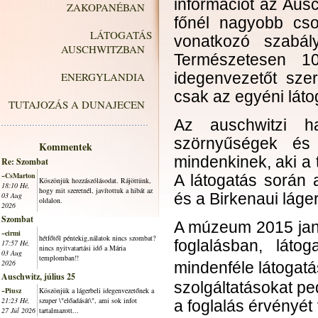
információt az Aus
ZAKOPANÉBAN
főnél nagyobb cso
LÁTOGATÁS
vonatkozó szabál
AUSCHWITZBAN
Természetesen 10
ENERGYLANDIA
idegenvezetőt szer
csak az egyéni láto
TUTAJOZÁS A DUNAJECEN
Az auschwitzi ha
szörnyűségek és 
Kommentek
mindenkinek, aki a
Re: Szombat
~CsMarton
A látogatás során a
Köszönjük hozzászólásodat. Rájöttünk,
18:10 Hé,
hogy mit szeretnél, javítottuk a hibát az
03 Aug
és a Birkenaui láger
oldalon.
2026
Szombat
A múzeum 2015 januá
~cirmi
hétfőtől péntekig,nálatok nincs szombat?
foglalásban, láto
17:57 Hé,
nincs nyitvatartási idő a Mária
03 Aug
templomban!!
2026
mindenféle látogatá
Auschwitz, július 25
szolgáltatásokat ped
~Piusz
Köszönjük a lágerbeli idegenvezetőnek a
21:23 Hé,
szuper \"előadását\", ami sok infot
a foglalás érvényét 
27 Júl 2026
tartalmazott...