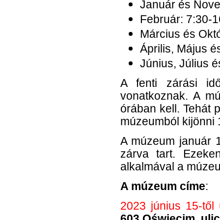
Január és Nov
Február:
7:30
-1
Március és Okt
Április, Május 
Június, Július 
A fenti zárási id
vonatkoznak. A mú
órában kell. Tehát 
múzeumból kijönni 1
A múzeum január 1
zárva tart. Ezeken
alkalmával a múzeum
A múzeum címe
:
2023 június 15-től 
603 Oświęcim, uli