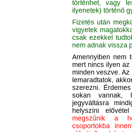
történhet, vagy 
ilyenetek) történő gy
Fizetés után megk
vigyetek magatokka
csak ezekkel tudt
nem adnak vissza p
Amennyiben nem tud
mert nincs ilyen az
minden veszve. Az ö
lemaradtatok, akko
szerezni. Érdemes
sokan vannak, l
jegyváltásra min
helyszíni elővéte
megszűnik a hel
csoportokba inne