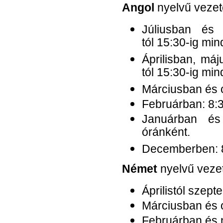
Angol
nyelvű vezet
Júliusban és 
tól 15:30-ig mi
Áprilisban, má
tól 15:30-ig mi
Márciusban és o
Februárban:
8:
Januárban é
óránként.
Decemberben:
Német
nyelvű veze
Áprilistól szept
Márciusban és o
Februárban és 