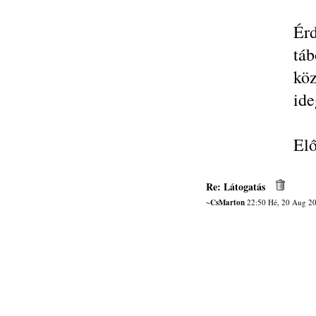
Ér
tá
kö
ide
Elő
Re: Látogatás
~CsMarton
22:50 Hé, 20 Aug 2