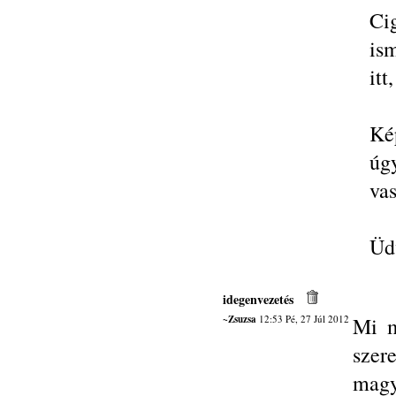
Ci
is
itt
Ké
úg
vas
Üd
idegenvezetés
~Zsuzsa
12:53 Pé, 27 Júl 2012
Mi m
sze
magy