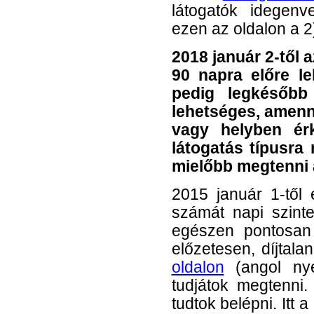
látogatók idegenv
ezen az oldalon a 
2018 január 2-től 
90 napra előre le
pedig legkésőbb
lehetséges, amenn
vagy helyben ér
látogatás típusra
mielőbb megtenni a
2015 január 1-től 
számát napi szint
egészen pontosan
előzetesen, díjtalan
oldalon
(angol nye
tudjátok megtenni
tudtok belépni. Itt a