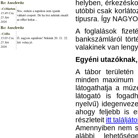
helyben, érkezésko
Re: Auschwitz
~CsMarton
utóbbi csak korlát
Nos, ezeken a napokon nem igazán
15:49 Csü,
várható csoport. De ha írsz nekünk emailt
25 Jún
típusra. Így NAGYO
az office kukac...
2026
Re: Auschwitz
A foglalások fize
~Csilla
bankszámláról tört
15:05 Csü,
Ó, nagyon sajnálom! Nekünk 20. 21. 22.
25 Jún
lett volna jó.
valakinek van lengy
2026
Egyéni utazóknak,
A tábor területé
minden maximum 10
látogathatja a mú
látogató is foga
nyelvű) idegenveze
ahogy feljebb is e
részleteit
itt találját
Amennyiben nem sz
alábbi lehetőség